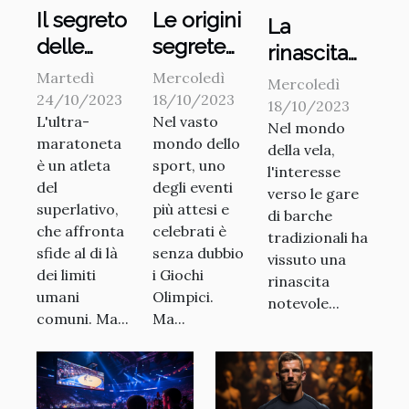
Il segreto
Le origini
La
delle
segrete
rinascita
maratone
dei
delle gare
Martedì
Mercoledì
Mercoledì
ultra-
Giochi
24/10/2023
18/10/2023
di barche
18/10/2023
L'ultra-
Nel vasto
light
Olimpici
Nel mondo
a vela
maratoneta
mondo dello
della vela,
tradizionali
è un atleta
sport, uno
l'interesse
del
degli eventi
verso le gare
superlativo,
più attesi e
di barche
che affronta
celebrati è
tradizionali ha
sfide al di là
senza dubbio
vissuto una
dei limiti
i Giochi
rinascita
umani
Olimpici.
notevole...
comuni. Ma...
Ma...