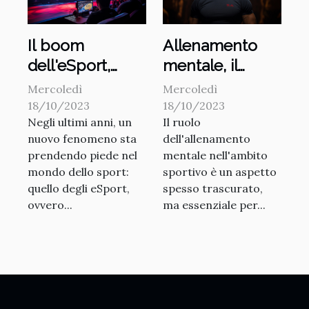
Il boom
Allenamento
dell'eSport,
mentale, il
sport
vantaggio
Mercoledì
Mercoledì
tradizionali in
invisibile degli
18/10/2023
18/10/2023
Negli ultimi anni, un
Il ruolo
versione
atleti
nuovo fenomeno sta
dell'allenamento
tecnologica
prendendo piede nel
mentale nell'ambito
mondo dello sport:
sportivo è un aspetto
quello degli eSport,
spesso trascurato,
ovvero...
ma essenziale per...