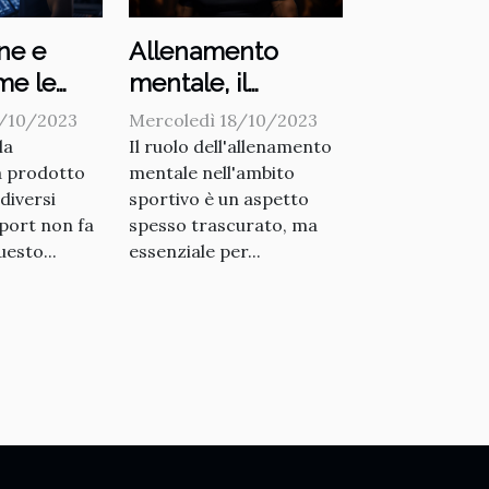
ne e
Allenamento
me le
mentale, il
cnologie
vantaggio
8/10/2023
Mercoledì 18/10/2023
nano
invisibile degli
la
Il ruolo dell'allenamento
a prodotto
mentale nell'ambito
ento
atleti
 diversi
sportivo è un aspetto
sport non fa
spesso trascurato, ma
esto...
essenziale per...