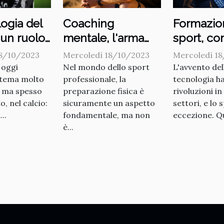
logia del
Coaching
Formazio
 un ruolo
mentale, l'arma
sport, co
utato
segreta degli atleti
nuove te
18/10/2023
Mercoledì 18/10/2023
Mercoledì 1
di successo
rivoluzio
 oggi
Nel mondo dello sport
L'avvento del
 tema molto
professionale, la
tecnologia h
l'allenam
 ma spesso
preparazione fisica è
rivoluzioni in
o, nel calcio:
sicuramente un aspetto
settori, e lo 
..
fondamentale, ma non
eccezione. Qu
è...