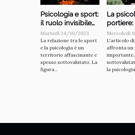
Psicologia e sport:
La psico
il ruolo invisibile
portiere:
del coach
sottoval
Martedì 24/10/2023
Mercoledì 
La relazione tra lo sport
L'articolo di
e la psicologia è un
affronta un
territorio affascinante e
importante,
spesso sottovalutato. La
sottovalutat
figura...
la psicologia.