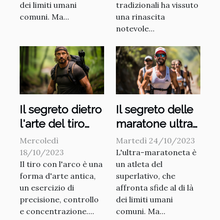
dei limiti umani
tradizionali ha vissuto
comuni. Ma...
una rinascita
notevole...
Il segreto dietro
Il segreto delle
l'arte del tiro
maratone ultra-
con l'arco
light
Mercoledì
Martedì 24/10/2023
18/10/2023
L'ultra-maratoneta è
Il tiro con l'arco è una
un atleta del
forma d'arte antica,
superlativo, che
un esercizio di
affronta sfide al di là
precisione, controllo
dei limiti umani
e concentrazione....
comuni. Ma...