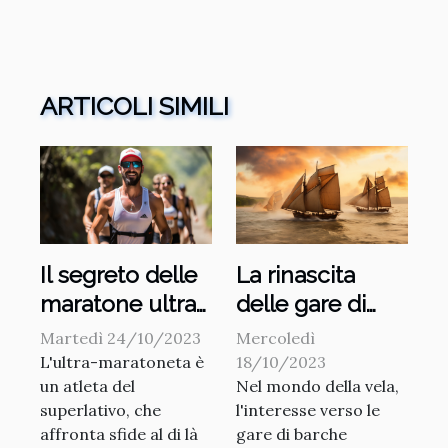
ARTICOLI SIMILI
Il segreto delle
La rinascita
maratone ultra-
delle gare di
light
barche a vela
Martedì 24/10/2023
Mercoledì
tradizionali
L'ultra-maratoneta è
18/10/2023
un atleta del
Nel mondo della vela,
superlativo, che
l'interesse verso le
affronta sfide al di là
gare di barche