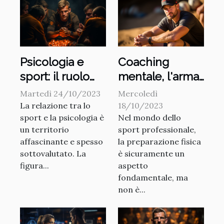
Psicologia e
Coaching
sport: il ruolo
mentale, l'arma
invisibile del
segreta degli
Martedì 24/10/2023
Mercoledì
coach
atleti di
La relazione tra lo
18/10/2023
sport e la psicologia è
Nel mondo dello
successo
un territorio
sport professionale,
affascinante e spesso
la preparazione fisica
sottovalutato. La
è sicuramente un
figura...
aspetto
fondamentale, ma
non è...