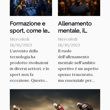
Formazione e
Allenamento
sport, come le
mentale, il
nuove
vantaggio
Mercoledì
Mercoledì
tecnologie
invisibile degli
18/10/2023
18/10/2023
L'avvento della
Il ruolo
rivoluzionano
atleti
tecnologia ha
dell'allenamento
l'allenamento
prodotto rivoluzioni
mentale nell'ambito
in diversi settori, e lo
sportivo è un aspetto
sport non fa
spesso trascurato,
eccezione. Questo...
ma essenziale per...