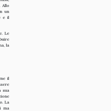
 Allo
in un
 e il
e. Le
buire
a, la
me il
ssere
a sua
zione
o. La
ci ma