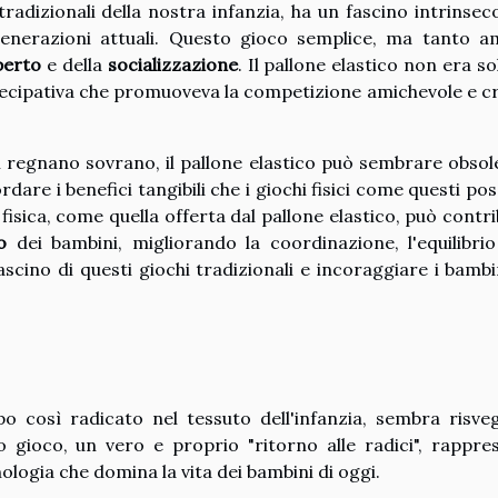
tradizionali della nostra infanzia, ha un fascino intrinsec
generazioni attuali. Questo gioco semplice, ma tanto a
aperto
e della
socializzazione
. Il pallone elastico non era s
tecipativa che promuoveva la competizione amichevole e c
ali regnano sovrano, il pallone elastico può sembrare obsol
dare i benefici tangibili che i giochi fisici come questi po
à fisica, come quella offerta dal pallone elastico, può contr
o
dei bambini, migliorando la coordinazione, l'equilibrio
ascino di questi giochi tradizionali e incoraggiare i bambi
po così radicato nel tessuto dell'infanzia, sembra risveg
o gioco, un vero e proprio "ritorno alle radici", rappre
nologia che domina la vita dei bambini di oggi.