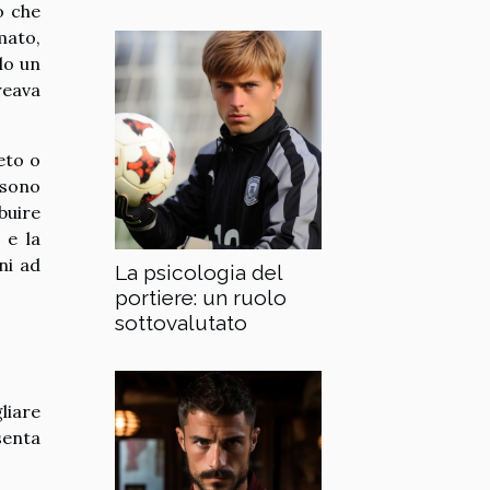
o che
mato,
olo un
reava
eto o
ssono
ibuire
 e la
ni ad
La psicologia del
portiere: un ruolo
sottovalutato
liare
senta