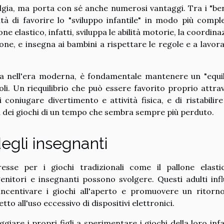
algia, ma porta con sé anche numerosi vantaggi. Tra i "ben
lità di favorire lo "sviluppo infantile" in modo più compl
ne elastico, infatti, sviluppa le abilità motorie, la coordin
izione, e insegna ai bambini a rispettare le regole e a lavor
a nell'era moderna, è fondamentale mantenere un "equil
coli. Un riequilibrio che può essere favorito proprio attra
 coniugare divertimento e attività fisica, e di ristabilire
tà dei giochi di un tempo che sembra sempre più perduto.
 degli insegnanti
resse per i giochi tradizionali come il pallone elasti
nitori e insegnanti possono svolgere. Questi adulti infl
incentivare i giochi all'aperto e promuovere un ritorno
tto all'uso eccessivo di dispositivi elettronici.
giare i propri figli a sperimentare i giochi della loro infa