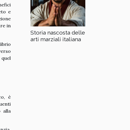
efici
eto e
azione
are in
Storia nascosta delle
arti marziali italiana
ibrio
verso
 quel
co, è
uenti
 alla
nzia,