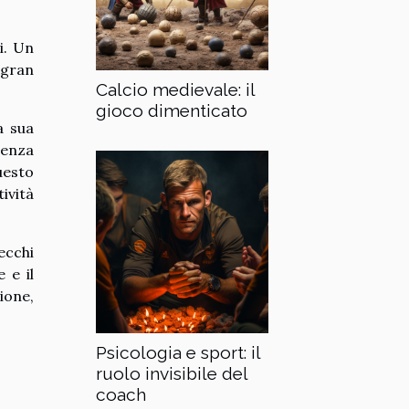
i. Un
 gran
Calcio medievale: il
gioco dimenticato
a sua
uenza
uesto
ività
ecchi
 e il
ione,
Psicologia e sport: il
ruolo invisibile del
coach