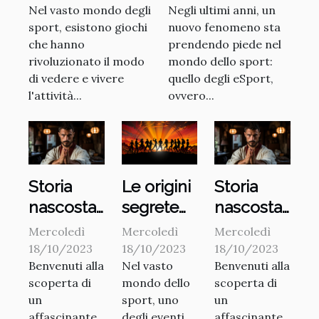
Nel vasto mondo degli
Negli ultimi anni, un
versione
sport, esistono giochi
nuovo fenomeno sta
tecnologica
che hanno
prendendo piede nel
rivoluzionato il modo
mondo dello sport:
di vedere e vivere
quello degli eSport,
l'attività...
ovvero...
Storia
Le origini
Storia
nascosta
segrete
nascosta
delle arti
dei Giochi
delle arti
Mercoledì
Mercoledì
Mercoledì
marziali
Olimpici
marziali
18/10/2023
18/10/2023
18/10/2023
Benvenuti alla
Nel vasto
Benvenuti alla
italiana
italiana
scoperta di
mondo dello
scoperta di
un
sport, uno
un
affascinante
degli eventi
affascinante