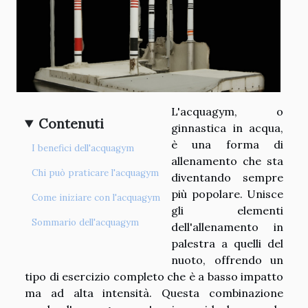
L'acquagym, o
Contenuti
ginnastica in acqua,
è una forma di
I benefici dell'acquagym
allenamento che sta
Chi può praticare l'acquagym
diventando sempre
più popolare. Unisce
Come iniziare con l'acquagym
gli elementi
Sommario dell'acquagym
dell'allenamento in
palestra a quelli del
nuoto, offrendo un
tipo di esercizio completo che è a basso impatto
ma ad alta intensità. Questa combinazione