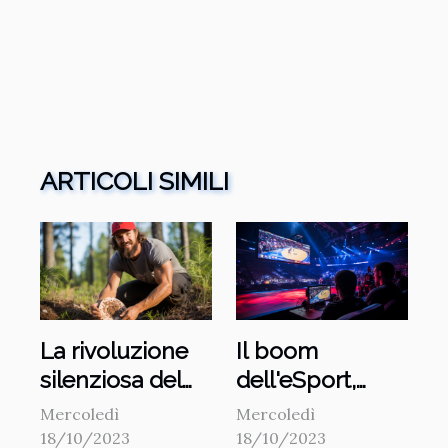
ARTICOLI SIMILI
La rivoluzione
Il boom
silenziosa del
dell'eSport,
Frisbee golf
sport
Mercoledì
Mercoledì
tradizionali in
18/10/2023
18/10/2023